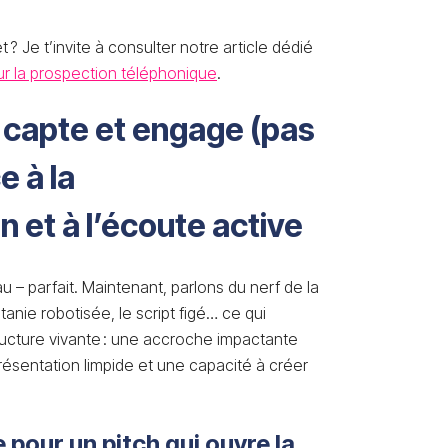
et ? Je t’invite à consulter notre article dédié
ur la prospection téléphonique
.
 capte et engage (pas
e à la
n et à l’écoute active
u – parfait. Maintenant, parlons du nerf de la
litanie robotisée, le script figé… ce qui
ructure vivante : une accroche impactante
résentation limpide et une capacité à créer
 pour un pitch qui ouvre la