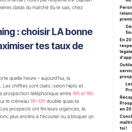
ières datas du marché (tu le sais, chez
Persi
relan
premie
Gér
ming : choisir LA bonne
fin
En 20
ximiser tes taux de
respe
légal
d’app
Outils
servic
prosp
orte quelle heure – aujourd’hui, la
Le
. Les chiffres sont clairs : selon Hipto et
Pro
 de prospection téléphonique entre
16h et 18h
Récap
sur le créneau
11h-12h
double quasi ta
Prosp
 Les prospects ont fini leurs urgences, ils
en 2
onc plus enclins à t’écouter ou à bloquer un
Concl
maîtr
toi !