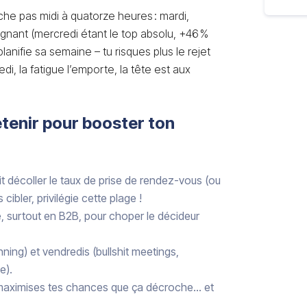
rche pas midi à quatorze heures : mardi,
gagnant (mercredi étant le top absolu, +46 %
planifie sa semaine – tu risques plus le rejet
di, la fatigue l’emporte, la tête est aux
etenir pour booster ton
it décoller le taux de prise de rendez-vous (ou
 cibler, privilégie cette plage !
e, surtout en B2B, pour choper le décideur
anning) et vendredis (bullshit meetings,
e).
tu maximises tes chances que ça décroche… et