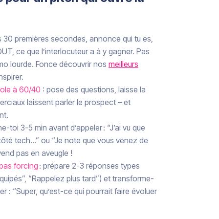
s 30 premières secondes, annonce qui tu es,
T, ce que l’interlocuteur a à y gagner. Pas
mo lourde. Fonce découvrir nos
meilleurs
nspirer.
role à 60/40
: pose des questions, laisse la
rciaux laissent parler le prospect – et
nt.
e-toi 3-5 min avant d’appeler : “J’ai vu que
côté tech…” ou “Je note que vous venez de
vend pas en aveugle !
 pas forcing
: prépare 2-3 réponses types
quipés”, “Rappelez plus tard”) et transforme-
 : “Super, qu’est-ce qui pourrait faire évoluer