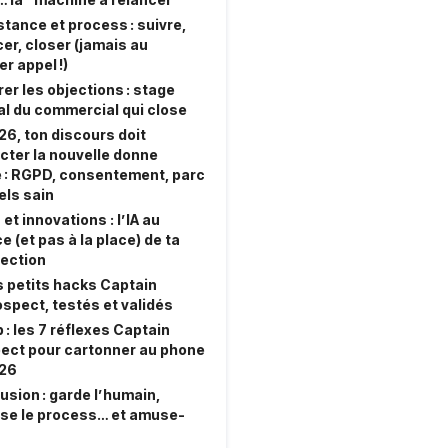
stance et process : suivre,
cer, closer (jamais au
r appel !)
er les objections : stage
al du commercial qui close
26, ton discours doit
cter la nouvelle donne
e : RGPD, consentement, parc
els sain
 et innovations : l’IA au
e (et pas à la place) de ta
ection
s petits hacks Captain
spect, testés et validés
 : les 7 réflexes Captain
ect pour cartonner au phone
026
usion : garde l’humain,
ise le process… et amuse-