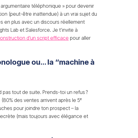
e « argumentaire téléphonique » pour devenir
ution (peut-être inattendue) à un vrai sujet du
 en plus avec un discours réellement
ghts Lab et Salesforce. Je t’invite à
construction d’un script efficace
pour aller
 monologue ou… la “machine à
d pas tout de suite. Prends-toi un refus ?
e (80% des ventes arrivent après le 5ᵉ
touches pour joindre ton prospect – la
ecrète (mais toujours avec élégance et