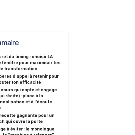
maire
ret du timing : choisir LA
 fenêtre pour maximiser tes
de transformation
ères d’appel à retenir pour
ster ton efficacité
scours qui capte et engage
ui récite) : place à la
nnalisation et à l’écoute
e
 recette gagnante pour un
ch qui ouvre la porte
ge à éviter : le monologue
… la “machine à relancer”