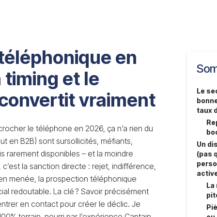
 téléphonique en
Som
 timing et le
Le sec
 convertit vraiment
bonne
taux 
Rep
écrocher le téléphone en 2026, ça n’a rien du
boo
out en B2B) sont sursollicités, méfiants,
Un di
rarement disponibles – et la moindre
(pas q
perso
c’est la sanction directe : rejet, indifférence,
activ
bien menée, la prospection téléphonique
La
al redoutable. La clé ? Savoir précisément
pit
er en contact pour créer le déclic. Je
Piè
0% terrain, nourri par l’expérience Captain
ou