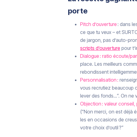
porte
Pitch d’ouverture
: dans le
ce que tu veux – et SURTOU
de jargon, pas d’auto-pro
scripts d’ouverture
pour t’i
Dialogue : ratio écoute/pa
place. Les meilleurs comme
rebondissent intelligemme
Personnalisation :
renseign
vous recrutiez beaucoup 
lever des fonds…”. On ne 
Objection : valeur conseil,
(“Non merci, on est déjà é
les en occasions de creuser
votre choix d’outil ?”