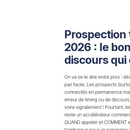
Prospection
2026 : le bon
discours qui
On va se le dire entre pros : d
pari facile. Les prospects (surt
connectés en permanence mais 
erreur de timing ou de discours, 
voire signalement ! Pourtant, 
reste un accélérateur commerci
QUAND appeler et COMMENT entr
t’embarque pour un panorama 10