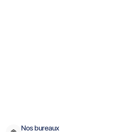
En soumettant ce formulaire, j'autorise CaptainProspect à utiliser
les informations renseignées pour me recontacter.
Demande d'information
Nos bureaux