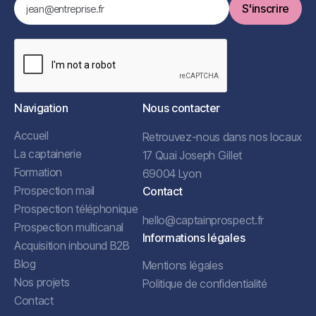
Navigation
Nous contacter
Accueil
Retrouvez-nous dans nos locaux
La captainerie
17 Quai Joseph Gillet
Formation
69004 Lyon
Prospection mail
Contact
Prospection téléphonique
hello@captainprospect.fr
Prospection multicanal
Informations légales
Acquisition inbound B2B
Blog
Mentions légales
Nos projets
Politique de confidentialité
Contact