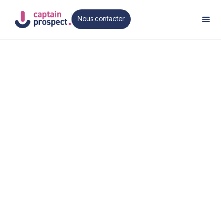
Nous contacter
Contact
Je m'apelle
Je travail chez
Je vous contact aujourd'hui
Je suis joignable à cette adresse