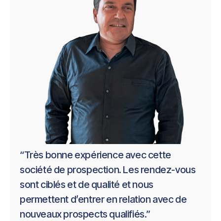
4
4
que je suis très satisfait des résultats. Le
suivi et l’outil proposés sont très efficaces
2
2
et ont permis d'optimiser mon temps en
ciblant les bonnes entreprises et les bons
8
8
contacts. En utilisant leur plateforme, j'ai
réussi à augmenter considérablement le
6
6
nombre de rendez-vous. J’ai déjà
3
3
recommandé Captain Prospect à d’autres
dirigeants qui cherchaient à améliorer leur
0
0
prospection commerciale.
“Très bonne expérience avec cette
2
2
société de prospection. Les rendez-vous
sont ciblés et de qualité et nous
Charles Marron
7
7
permettent d’entrer en relation avec de
Directeur d'agence
4
4
nouveaux prospects qualifiés.”