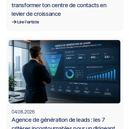
transformer ton centre de contacts en
levier de croissance
Sophie Maisel
Lire l'article
Directrice Général
Société sérieuse pour la prospection
commerciale. Nous avons régulièrement
des rdv de prospects intéressés, ce qui
nous donne accès à des sociétés
auxquelles nous n'aurions pas pensé.
Alban Gardet
04.08.2026
Fondateur
Agence de génération de leads : les 7
critères incontournables pour un dirigeant