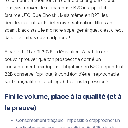
forcément transformer”. La donne a changé. 97 % des
Français trouvent le démarchage B2C insupportable
(source UFC-Que Choisir). Mais même en B2B, les
décideurs sont sur la défensive : saturation, filtres anti-
spam, blacklists… le moindre appel générique, c’est direct
dans les limbes du smartphone !
À partir du 11 août 2026, la législation s’abat : tu dois
pouvoir prouver que ton prospect t’a donné un
consentement clair (opt-in obligatoire en B2C, cependant
B2B conserve l’opt-out, à condition d’être irréprochable
sur la traçabilité et le ciblage). Tu sens la pression ?
Fini le volume, place à la qualité (et à
la preuve)
Consentement traçable : impossible d'approcher un
particulier sans son “oui” explicite. En B2B, vise la