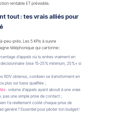
ction rentable ET prévisible.
 tout : tes vrais alliés pour
té
’à-peu-près. Les 5 KPIs à suivre
gne téléphonique qui cartonne :
urcentage d’appels où tu entres vraiment en
décisionnaire (vise 15-25 % minimum, 25 %+ si
tes RDV obtenus, combien se transforment en
 ou plus sur base qualifiée ;
tés
: volume d’appels ayant abouti à une vraie
 pas une simple prise de contact ;
ien t’a réellement coûté chaque prise de
d généré ? Essentiel pour piloter ton budget !