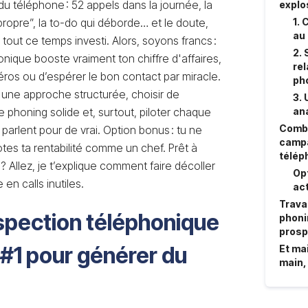
du téléphone : 52 appels dans la journée, la
explo
opre”, la to-do qui déborde… et le doute,
1. 
au
de tout ce temps investi. Alors, soyons francs :
2. 
nique booste vraiment ton chiffre d'affaires,
rel
uméros ou d’espérer le bon contact par miracle.
pho
r une approche structurée, choisir de
3. 
e phoning solide et, surtout, piloter chaque
ana
Combi
arlent pour de vrai. Option bonus : tu ne
campa
lotes ta rentabilité comme un chef. Prêt à
télép
? Allez, je t’explique comment faire décoller
Opt
en calls inutiles.
act
Trava
ospection téléphonique
phonin
prosp
r #1 pour générer du
Et ma
main, 