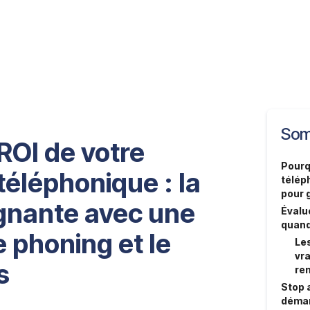
Som
 ROI de votre
Pourq
téléphonique : la
télép
pour 
nante avec une
Évalue
quand
e phoning et le
Les
vra
s
ren
Stop a
démar