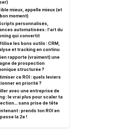
ser)
Cible mieux, appelle mieux (et
 bon moment)
Scripts personnalisés,
ances automatisées : l’art du
ning qui convertit
Utilise les bons outils : CRM,
lyse et tracking en continu
en rapporte (vraiment) une
gne de prospection
honique structurée ?
imiser ce ROI : quels leviers
ionner en priorité ?
iller avec une entreprise de
g : le vrai plus pour scaler ta
ection… sans prise de tête
intenant : prends ton ROI en
passe la 2e !