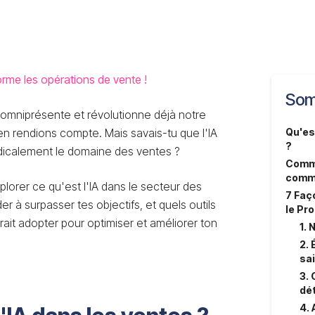
rme les opérations de vente !
Som
est omniprésente et révolutionne déjà notre
n rendions compte. Mais savais-tu que l'IA
Qu'es
?
dicalement le domaine des ventes ?
Comme
comm
plorer ce qu'est l'IA dans le secteur des
7 Faç
r à surpasser tes objectifs, et quels outils
le Pr
rait adopter pour optimiser et améliorer ton
1. 
2. 
sa
3.
dét
4.