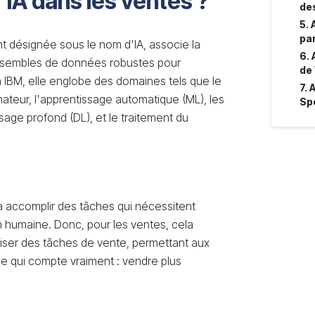
'IA dans les ventes ?
de
5.
par
vent désignée sous le nom d'IA, associe la
6.
nsembles de données robustes pour
de
IBM, elle englobe des domaines tels que le
7.
dinateur, l'apprentissage automatique (ML), les
Sp
age profond (DL), et le traitement du
 à accomplir des tâches qui nécessitent
n humaine. Donc, pour les ventes, cela
matiser des tâches de vente, permettant aux
e qui compte vraiment : vendre plus