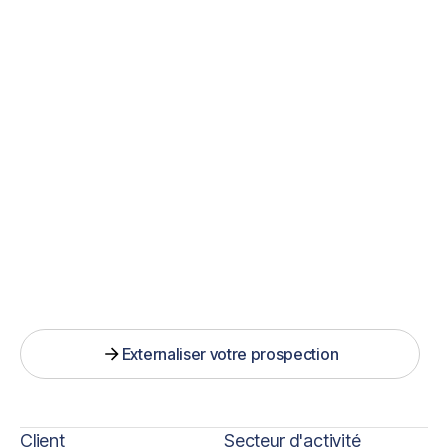
12 moismois
129
Rendez-vous
89
rdv par téléphone
40
rdv par mail
Externaliser votre prospection
Our Projects
Client
Secteur d'activité