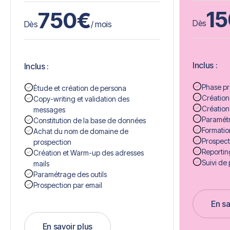
1
750
€
Dès
Dès
/ mois
Inclus :
Inclus :
Phase pr
Étude et création de persona
Création
Copy-writing et validation des
Création
messages
Paramétr
Constitution de la base de données
Formatio
Achat du nom de domaine de
Prospect
prospection
Reportin
Création et Warm-up des adresses
Suivi de 
mails
Paramétrage des outils
Prospection par email
En sa
Get 
En savoir plus