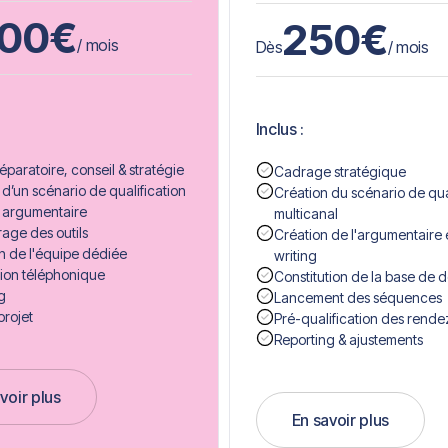
500
€
250
€
/ mois
Dès
/ mois
Inclus :
éparatoire, conseil & stratégie
Cadrage stratégique
 d’un scénario de qualification
Création du scénario de qua
 argumentaire
multicanal
age des outils
Création de l'argumentaire 
n de l'équipe dédiée
writing
ion téléphonique
Constitution de la base de 
g
Lancement des séquences
projet
Pré-qualification des rend
Reporting & ajustements
voir plus
En savoir plus
Started
Get Started