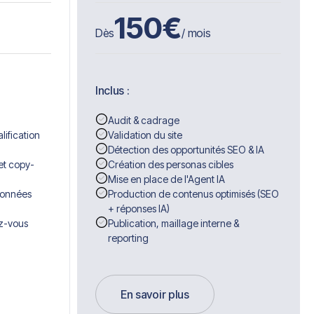
150
€
Dès
/ mois
Inclus :
Audit & cadrage
lification
Validation du site
Détection des opportunités SEO & IA
et copy-
Création des personas cibles
Mise en place de l'Agent IA
données
Production de contenus optimisés (SEO
+ réponses IA)
ez-vous
Publication, maillage interne &
reporting
En savoir plus
Get Started