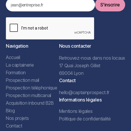
Navigation
Nous contacter
Accueil
Retrouvez-nous dans nos locaux
La captainerie
17 Quai Joseph Gillet
Formation
69004 Lyon
Prospection mail
Contact
Prospection téléphonique
hello@captainprospect.fr
Prospection multicanal
Informations légales
Acquisition inbound B2B
Blog
Mentions légales
Nos projets
Politique de confidentialité
Contact