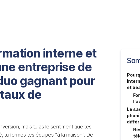
mation interne et
Som
une entreprise de
Pourq
 duo gagnant pour
inter
et be
 taux de
For
l’
Le sa
phonin
diffé
nversion, mais tu as le sentiment que tes
Rés
té, tu formes tes équipes “à la maison”. De
tél