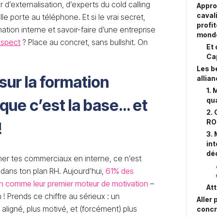
r d’externalisation, d’experts du cold calling
Appro
caval
le porte au téléphone. Et si le vrai secret,
profi
mation interne et savoir-faire d’une entreprise
mond
ospect
? Place au concret, sans bullshit. On
Et
Ca
Les b
sur la formation
allia
1. 
 que c’est la base… et
qu
2.
RO
!
3. 
int
dé
rmer tes commerciaux en interne, ce n’est
dans ton plan RH. Aujourd’hui,
61% des
n comme leur premier moteur de motivation
–
Att
! Prends ce chiffre au sérieux : un
Aller 
aligné, plus motivé, et (forcément) plus
concr