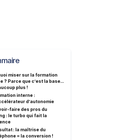
maire
uoi miser sur la formation
ne ? Parce que c’est la base…
aucoup plus !
mation interne :
accélérateur d’autonomie
voir-faire des pros du
g : le turbo qui fait la
rence
ultat : la maîtrise du
éphone = la conversion !