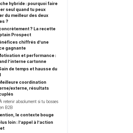
che hybride : pourquoi faire
ier seul quand tu peux
ter du meilleur des deux
es ?
 concrètement ? La recette
ptain Prospect
énéfices chiffrés d’une
nce gagnante
Motivation et performance :
and l’interne cartonne
 Gain de temps et hausse du
I
Meilleure coordination
erne/externe, résultats
cuplés
À retenir absolument si tu bosses
en B2B
ention, le contexte bouge
plus loin : l’appel à l’action
et