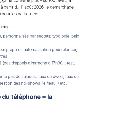
, ça ne convertit plus – surtout avec la
 à partir du 11 août 2026, le démarchage
 pour les particuliers.
ning :
s, personnalisés par secteur, typologie, pain
 pour préparer, automatisation pour relancer,
étrés
 (pas d’appels à l’arrache à 17h30… test,
onte pas de salades : taux de dwon, taux de
estion des no-shows (le fléau !) etc.
e du téléphone = la