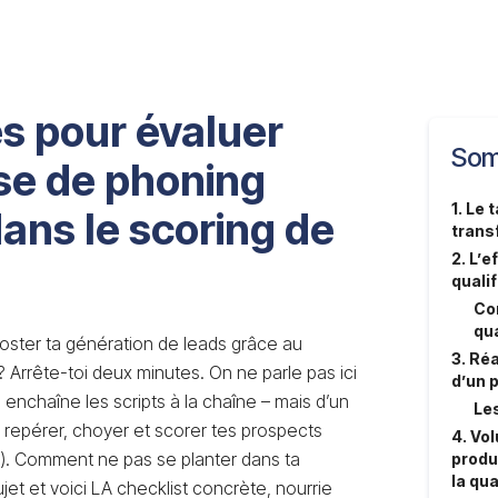
és pour évaluer
Som
se de phoning
1. Le 
dans le scoring de
transf
2. L’e
quali
Co
qua
ooster ta génération de leads grâce au
3. Réa
 Arrête-toi deux minutes. On ne parle pas ici
d’un 
 enchaîne les scripts à la chaîne – mais d’un
Les
 repérer, choyer et scorer tes prospects
4. Vo
x). Comment ne pas se planter dans ta
produc
la qua
ujet et voici LA checklist concrète, nourrie