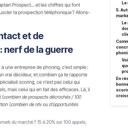
La 
ptain Prospect… et les chiffres qui font
5. Au
cler ta prospection téléphonique ? Allons-
marke
Le 
don
ntact et de
cli
Comm
: nerf de la guerre
concr
phoni
Voi
que
 une entreprise de phoning, c’est simple :
pro
n vrai décideur, et combien ça te rapporte
En ré
pécialisé scoring, ce n’est pas celui qui
bonne
 mais celui qui en fait des efficaces. Là, il
scorin
crois
 (
combien de prospects décrochés / 100
tion (
combien de rdv ou d’opportunités
mark du marché ? 15 à 20% sur 100 appels,