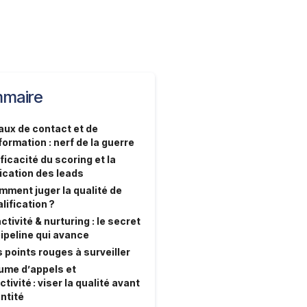
maire
taux de contact et de
ormation : nerf de la guerre
fficacité du scoring et la
fication des leads
mment juger la qualité de
lification ?
ctivité & nurturing : le secret
pipeline qui avance
 points rouges à surveiller
lume d’appels et
tivité : viser la qualité avant
ntité