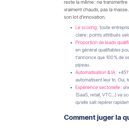
reste la même : ne transmettr
vraiment chauds, pas la masse.
son lot d’innovation.
Le scoring :
toute entrepri
claire : points attribués se
Proportion de leads qualifi
en général qualifiables pou
t’annonce que 100 % de se
pipeau.
Automatisation & IA :
+451 
automatisent leur tri. Oui, tu
Expérience sectorielle :
une
(SaaS, retail, VTC…) va s
qu’elle sait repérer rapidem
Comment juger la qua