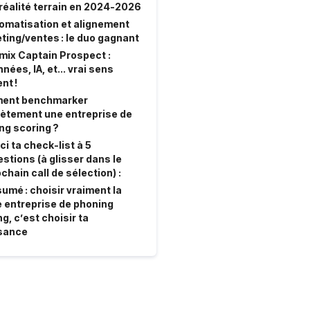
réalité terrain en 2024-2026
tomatisation et alignement
ting/ventes : le duo gagnant
mix Captain Prospect :
nées, IA, et... vrai sens
ent !
ent benchmarker
ètement une entreprise de
ng scoring ?
ci ta check-list à 5
stions (à glisser dans le
chain call de sélection) :
sumé : choisir vraiment la
 entreprise de phoning
g, c’est choisir ta
sance