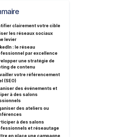
maire
ntifier clairement votre cible
liser les réseaux sociaux
 levier
kedIn : le réseau
ofessionnel par excellence
velopper une stratégie de
ting de contenu
availler votre référencement
el (SEO)
ganiser des événements et
ciper à des salons
ssionnels
aniser des ateliers ou
nférences
ticiper à des salons
ofessionnels et réseautage
ttre en place une campagne