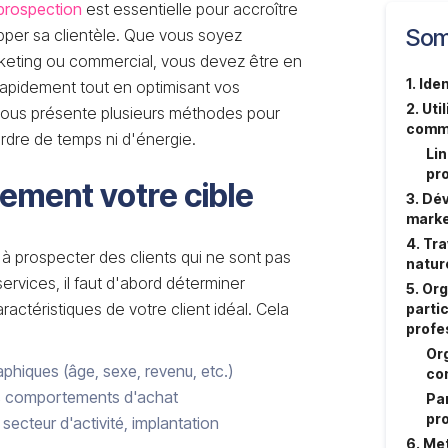
prospection
est essentielle pour accroître
Som
opper sa clientèle. Que vous soyez
keting ou commercial, vous devez être en
1. Ide
rapidement tout en optimisant vos
2. Uti
vous présente plusieurs méthodes pour
comme
rdre de temps ni d'énergie.
Lin
pr
airement votre cible
3. Dé
marke
4. Tr
à prospecter des clients qui ne sont pas
natur
ervices, il faut d'abord déterminer
5. Or
actéristiques de votre client idéal. Cela
parti
profe
Org
phiques (âge, sexe, revenu, etc.)
co
les comportements d'achat
Par
pr
, secteur d'activité, implantation
6. Me